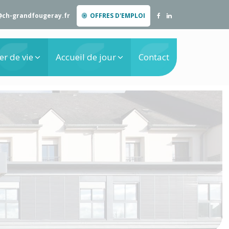
@ch-grandfougeray.fr
OFFRES D'EMPLOI
er de vie
Accueil de jour
Contact