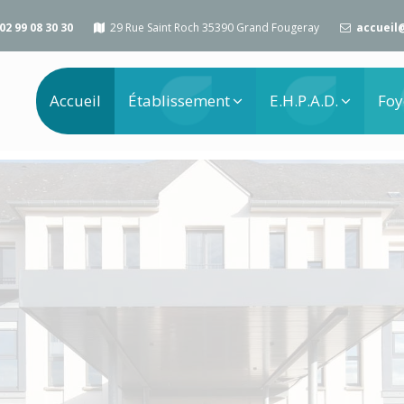
02 99 08 30 30
29 Rue Saint Roch 35390 Grand Fougeray
accueil
Accueil
Établissement
E.H.P.A.D.
Foy